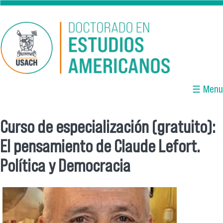
Pasar al contenido principal
☰ Menu
Curso de especialización (gratuito):
Se encuentra usted aquí
El pensamiento de Claude Lefort.
Política y Democracia