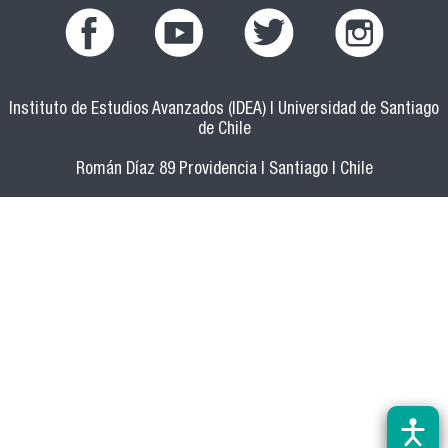
facebook.png
youtub.png
twitter.png
instagram.pn
Instituto de Estudios Avanzados (IDEA) | Universidad de Santiago
de Chile
Román Díaz 89 Providencia | Santiago | Chile
(56 2) 27181350 - 27181360 |
doctamer@usach.cl