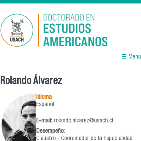
Pasar al contenido principal
☰ Menu
Rolando Álvarez
Se encuentra usted aquí
Idioma
Español
E-mail:
rolando.alvarez@usach.cl
Desempeño:
Claustro - Coordinador de la Especialidad