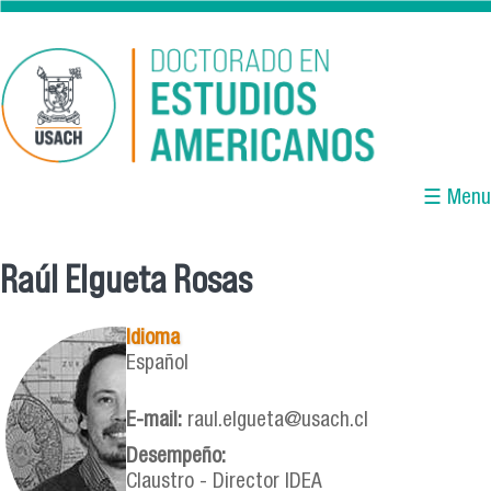
Pasar al contenido principal
☰ Menu
Raúl Elgueta Rosas
Se encuentra usted aquí
Idioma
Español
E-mail:
raul.elgueta@usach.cl
Desempeño:
Claustro - Director IDEA