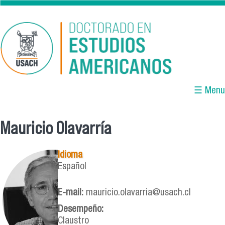
Pasar al contenido principal
☰ Menu
Mauricio Olavarría
Se encuentra usted aquí
Idioma
Español
E-mail:
mauricio.olavarria@usach.cl
Desempeño:
Claustro