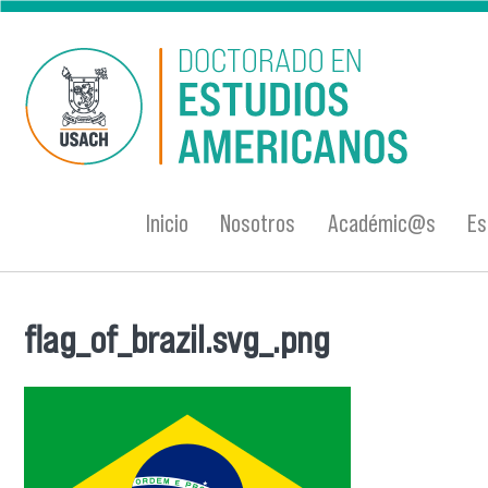
Pasar al contenido principal
Inicio
Nosotros
Académic@s
Es
flag_of_brazil.svg_.png
Se encuentra usted aquí