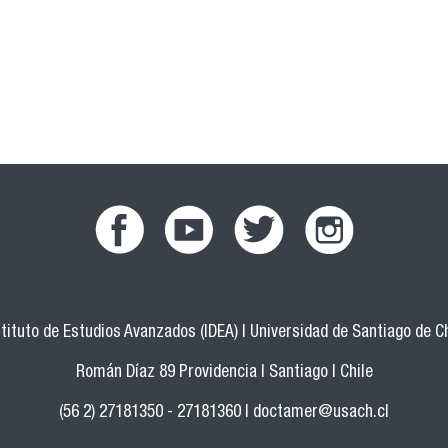
facebook.png
youtub.png
twitter.png
instagram.png
stituto de Estudios Avanzados (IDEA) | Universidad de Santiago de Ch
Román Díaz 89 Providencia | Santiago | Chile
(56 2) 27181350 - 27181360 |
doctamer@usach.cl