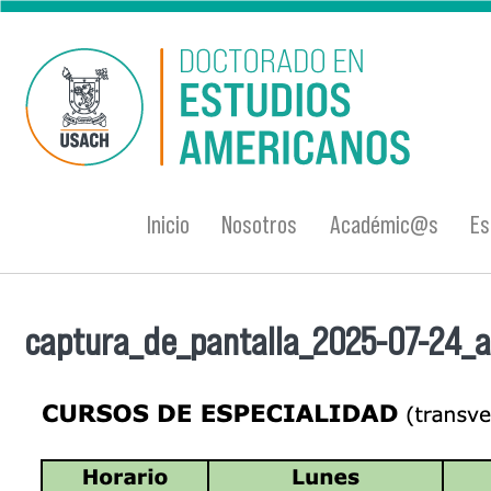
Pasar al contenido principal
Inicio
Nosotros
Académic@s
Es
captura_de_pantalla_2025-07-24_a
Se encuentra usted aquí