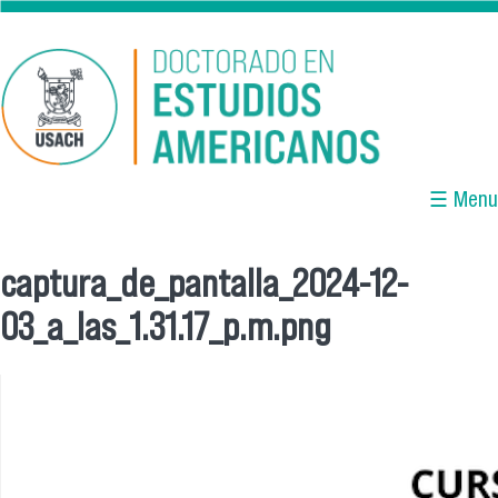
Pasar al contenido principal
☰ Menu
captura_de_pantalla_2024-12-
Se encuentra usted aquí
03_a_las_1.31.17_p.m.png