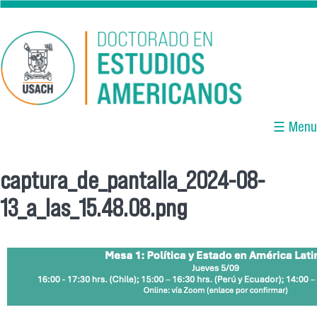
Pasar al contenido principal
☰ Menu
captura_de_pantalla_2024-08-
Se encuentra usted aquí
13_a_las_15.48.08.png