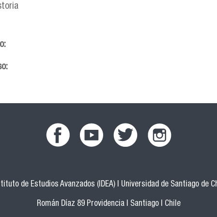
storia
so:
so:
facebook.png
youtub.png
twitter.png
instagram.png
stituto de Estudios Avanzados (IDEA) | Universidad de Santiago de Ch
Román Díaz 89 Providencia | Santiago | Chile