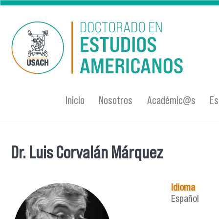
Pasar al contenido principal
Inicio
Nosotros
Académic@s
Es
Dr. Luis Corvalán Márquez
Se encuentra usted aquí
Idioma
Español