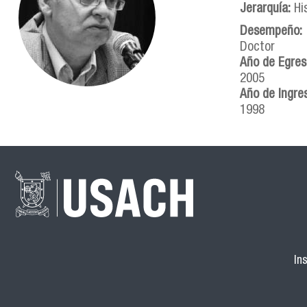
Jerarquía:
Hi
Desempeño:
Doctor
Año de Egre
2005
Año de Ingre
1998
In